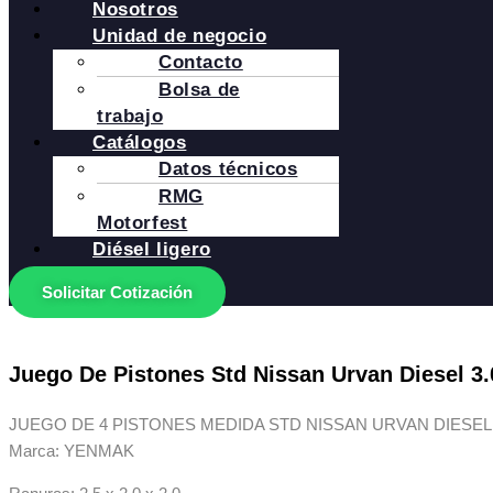
Nosotros
Unidad de negocio
Contacto
Bolsa de
trabajo
Catálogos
Datos técnicos
RMG
Motorfest
Diésel ligero
Solicitar Cotización
Juego De Pistones Std Nissan Urvan Diesel 3.0
JUEGO DE 4 PISTONES MEDIDA STD NISSAN URVAN DIESEL 3.
Marca: YENMAK