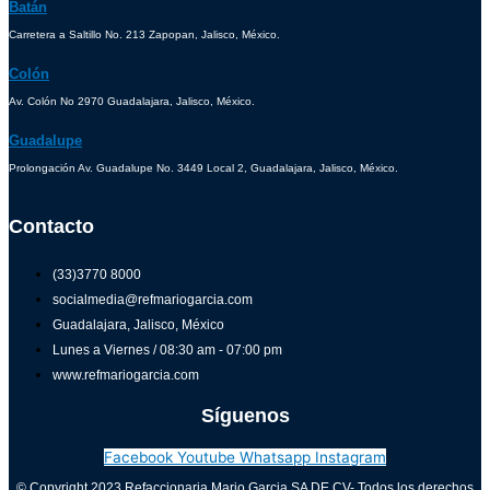
Batán
Carretera a Saltillo No. 213 Zapopan, Jalisco, México.
Colón
Av. Colón No 2970 Guadalajara, Jalisco, México.
Guadalupe
Prolongación Av. Guadalupe No. 3449 Local 2, Guadalajara, Jalisco, México.
Contacto
(33)3770 8000
socialmedia@refmariogarcia.com
Guadalajara, Jalisco, México
Lunes a Viernes / 08:30 am - 07:00 pm
www.refmariogarcia.com
Síguenos
Facebook
Youtube
Whatsapp
Instagram
© Copyright 2023 Refaccionaria Mario Garcia SA DE CV- Todos los derechos