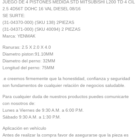
JUEGO DE 4 PISTONES MEDIDA STD MITSUBISHI L200 TD 4 CIL
2.5 4D56T DOHC 16 VAL DIESEL 08/16
SE SURTE:
(31-04370-000) (SKU 138) 2PIEZAS
(31-04371-000) (SKU 40094) 2 PIEZAS
Marca: YENMAK
Ranuras: 2.5 X 2.0 X 4.0
Diametro piston:91.10MM
Diametro del perno: 32MM
Longitud del perno: 75MM
.e creemos firmemente que la honestidad, confianza y seguridad
son fundamentos de cualquier relación de negocios saludable.
Para cualquier duda de nuestros productos puedes comunicarte
con nosotros de:
Lunes a Viernes de 9:30 A.M. a 6:00 P.M.
Sábado 9:30 A.M. a 1:30 P.M.
Aplicación en vehículo
Antes de realizar la compra favor de asegurarse que la pieza es