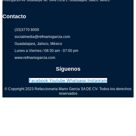
Prolongación Av. Guadalupe No. 3449 Local 2, Guadalajara, Jalisco, México.
Contacto
(33)3770 8000
socialmedia@refmariogarcia.com
Guadalajara, Jalisco, México
Lunes a Viernes / 08:30 am - 07:00 pm
www.refmariogarcia.com
Síguenos
Facebook
Youtube
Whatsapp
Instagram
© Copyright 2023 Refaccionaria Mario Garcia SA DE CV- Todos los derechos
reservados
Aviso de privacidad
0