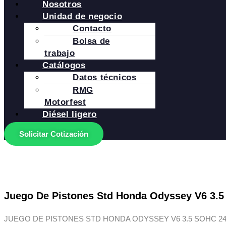
Nosotros
Unidad de negocio
Contacto
Bolsa de
trabajo
Catálogos
Datos técnicos
RMG
Motorfest
Diésel ligero
Solicitar Cotización
Juego De Pistones Std Honda Odyssey V6 3.5 
JUEGO DE PISTONES STD HONDA ODYSSEY V6 3.5 SOHC 24V