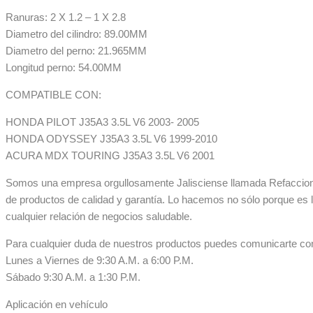
Ranuras: 2 X 1.2 – 1 X 2.8
Diametro del cilindro: 89.00MM
Diametro del perno: 21.965MM
Longitud perno: 54.00MM
COMPATIBLE CON:
HONDA PILOT J35A3 3.5L V6 2003- 2005
HONDA ODYSSEY J35A3 3.5L V6 1999-2010
ACURA MDX TOURING J35A3 3.5L V6 2001
Somos una empresa orgullosamente Jalisciense llamada Refaccionar
de productos de calidad y garantía. Lo hacemos no sólo porque es 
cualquier relación de negocios saludable.
Para cualquier duda de nuestros productos puedes comunicarte co
Lunes a Viernes de 9:30 A.M. a 6:00 P.M.
Sábado 9:30 A.M. a 1:30 P.M.
Aplicación en vehículo