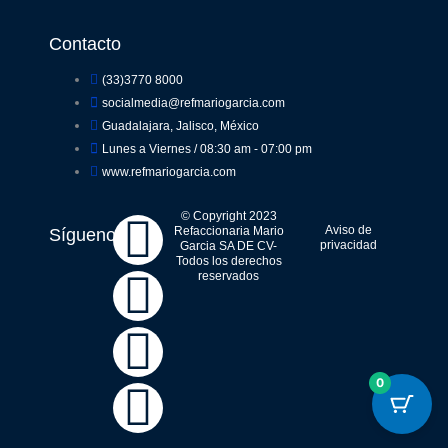
Contacto
(33)3770 8000
socialmedia@refmariogarcia.com
Guadalajara, Jalisco, México
Lunes a Viernes / 08:30 am - 07:00 pm
www.refmariogarcia.com
F
Y
W
I
© Copyright 2023
Aviso de
Refaccionaria Mario
Síguenos
privacidad
Garcia SA DE CV-
Todos los derechos
a
o
h
n
reservados
c
u
a
s
e
t
t
t
0
b
u
s
a