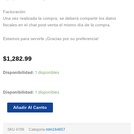
Facturación
Una vez realizada la compra, se deberá compartir los datos
fiscales en el chat post-venta el mismo día de la compra.
Estamos para servirle ¡Gracias por su preferencia!
$
1,282.99
Disponibilidad:
1 disponibles
Juego
Disponibilidad:
1 disponibles
De
Pistones
Añadir Al Carrito
Mg
Mg5
Zs
SKU
4706
Categoría
mlm164657
L4