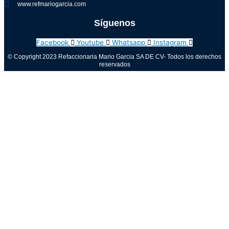
www.refmariogarcia.com
Síguenos
Facebook
Youtube
Whatsapp
Instagram
© Copyright 2023 Refaccionaria Mario Garcia SA DE CV- Todos los derechos
reservados
Aviso de privacidad
0
Cerrar carrito
Tu carrito está vacío
0
Visita nuestra tienda para ver lo que está disponible
Total del carrito:
Total
$
0.00
Tu carrito está vacío. Compra ahora →
Call Now Button