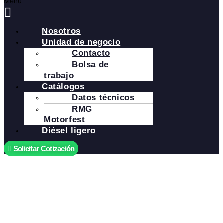
Menú
Nosotros
Unidad de negocio
Contacto
Bolsa de
trabajo
Catálogos
Datos técnicos
RMG
Motorfest
Diésel ligero
Solicitar Cotización