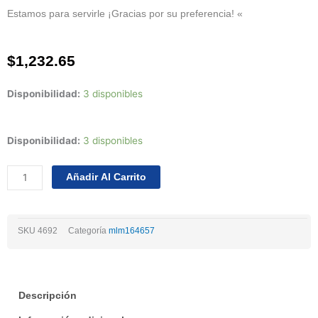
Estamos para servirle ¡Gracias por su preferencia! «
$
1,232.65
Disponibilidad:
3 disponibles
Juego
Disponibilidad:
3 disponibles
De
Pistones
Añadir Al Carrito
Honda
Fit
City
SKU
4692
Categoría
mlm164657
1.5
L4
Dohc
16v
Descripción
15/19
030