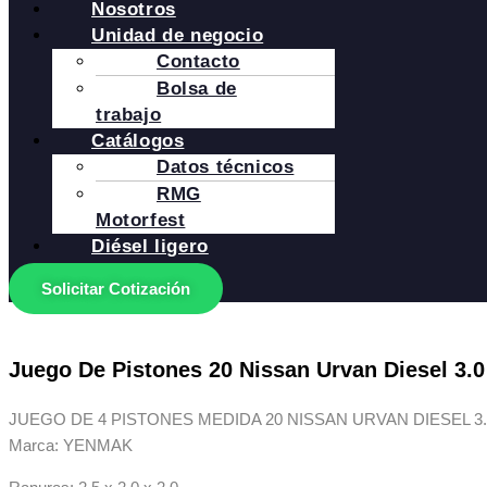
Nosotros
Unidad de negocio
Contacto
Bolsa de
trabajo
Catálogos
Datos técnicos
RMG
Motorfest
Diésel ligero
Solicitar Cotización
Juego De Pistones 20 Nissan Urvan Diesel 3.0 
JUEGO DE 4 PISTONES MEDIDA 20 NISSAN URVAN DIESEL 3.0
Marca: YENMAK