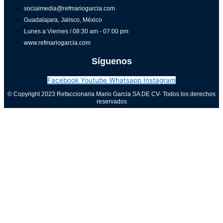
socialmedia@refmariogarcia.com
Guadalajara, Jalisco, México
Lunes a Viernes / 08:30 am - 07:00 pm
www.refmariogarcia.com
Síguenos
Facebook
Youtube
Whatsapp
Instagram
© Copyright 2023 Refaccionaria Mario Garcia SA DE CV- Todos los derechos
reservados
Aviso de privacidad
0
Cerrar carrito
Tu carrito está vacío
0
Visita nuestra tienda para ver lo que está disponible