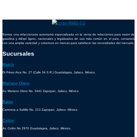
Somos una refaccionaria automotriz especializada en la venta de refacciones para motor de
gasolina y diésel ligero, nacionales y legalizados de uso más común en el país, contamos
con una amplia variedad y cobertura en marcas para satisfacer las necesidades del mercado.
Sucursales
Matríz
Dr Pérez Arce No. 27 (Calle 34 S.R.) Guadalajara, Jalisco, México.
Mariano Otero
Av. Mariano Otero No. 3441 Zapopan, Jalisco, México.
Batán
Carretera a Saltillo No. 213 Zapopan, Jalisco, México.
Colón
Av. Colón No 2970 Guadalajara, Jalisco, México.