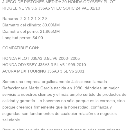
JUEGO DE PISTONES MEDIDA 20 HONDA ODYSSEY PILOT
RIDGELINE V6 3.5 J35A6 VTEC SOHC 24 VAL 02/10
Ranuras: 2 X 1.2 1 X 2.8
Diametro del cilindro: 89.00MM
Diametro del perno: 21.965MM
Longitud perno: 54.00
COMPATIBLE CON:
HONDA PILOT J35A3 3.5L V6 2003- 2005
HONDA ODYSSEY J35A3 3.5L V6 1999-2010
ACURA MDX TOURING J35A3 3.5L V6 2001
Somos una empresa orgullosamente Jalisciense llamada
Refaccionaria Mario García nacida en 1986, dándoles un mejor
servicio a nuestros clientes y el más amplio surtido de productos de
calidad y garantía. Lo hacemos no sólo porque es lo correcto, sino
porque creemos firmemente que la honestidad, confianza y
seguridad son fundamentos de cualquier relación de negocios
saludable.