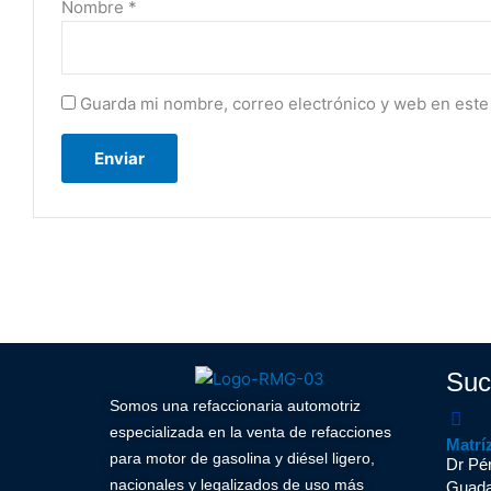
Nombre
*
Guarda mi nombre, correo electrónico y web en este
Suc
Somos una refaccionaria automotriz
especializada en la venta de refacciones
Matrí
para motor de gasolina y diésel ligero,
Dr Pér
nacionales y legalizados de uso más
Guadal