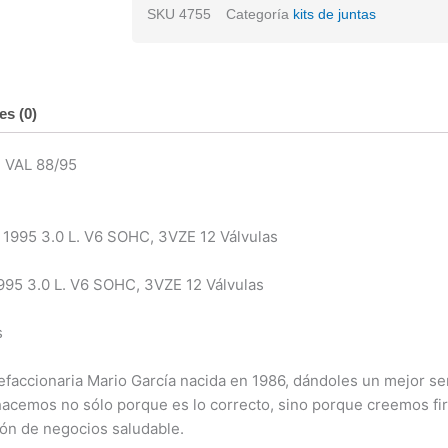
Runner
SKU
4755
Categoría
kits de juntas
V6
3.0
Sohc
12
es (0)
Val
88/95
 VAL 88/95
cantidad
 1995 3.0 L. V6 SOHC, 3VZE 12 Válvulas
995 3.0 L. V6 SOHC, 3VZE 12 Válvulas
s
ccionaria Mario García nacida en 1986, dándoles un mejor serv
 hacemos no sólo porque es lo correcto, sino porque creemos f
ión de negocios saludable.