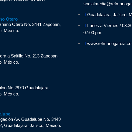
socialmedia@refmarioga
Guadalajara, Jalisco, 
no Otero
ariano Otero No. 3441 Zapopan,
Lunes a Viernes / 08:3
o, México.
07:00 pm
www.refmariogarcia.c
n
era a Saltillo No. 213 Zapopan,
o, México.
n
olón No 2970 Guadalajara,
o, México.
alupe
ngación Av. Guadalupe No. 3449
2, Guadalajara, Jalisco, México.