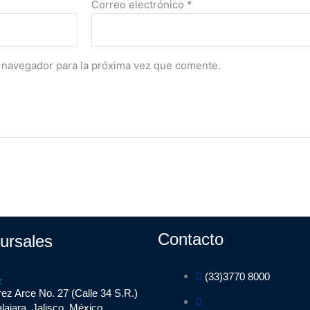
Correo electrónico
*
 navegador para la próxima vez que comente.
Contacto
ursales
(33)3770 8000
z
ez Arce No. 27 (Calle 34 S.R.)
ajara, Jalisco, México.