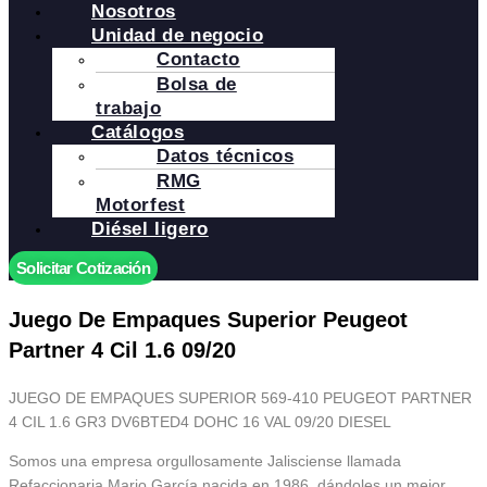
Nosotros
Unidad de negocio
Contacto
Bolsa de
trabajo
Catálogos
Datos técnicos
RMG
Motorfest
Diésel ligero
Solicitar Cotización
Juego De Empaques Superior Peugeot
Partner 4 Cil 1.6 09/20
JUEGO DE EMPAQUES SUPERIOR 569-410 PEUGEOT PARTNER
4 CIL 1.6 GR3 DV6BTED4 DOHC 16 VAL 09/20 DIESEL
Somos una empresa orgullosamente Jalisciense llamada
Refaccionaria Mario García nacida en 1986, dándoles un mejor