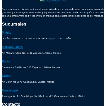
Somos una refaccionaria automotriz especializada en la venta de refacciones para motor de
gasolina y diésel ligero, nacionales y legalizados de uso más común en el país, contamos
con una amplia variedad y cobertura en marcas para satisfacer las necesidades del mercado.
Sucursales
Matríz
Dr Pérez Arce No. 27 (Calle 34 S.R.) Guadalajara, Jalisco, México.
Mariano Otero
Av. Mariano Otero No. 3441 Zapopan, Jalisco, México.
Batán
Carretera a Saltillo No. 213 Zapopan, Jalisco, México.
Colón
Av. Colón No 2970 Guadalajara, Jalisco, México.
Guadalupe
Prolongación Av. Guadalupe No. 3449 Local 2, Guadalajara, Jalisco, México.
Contacto