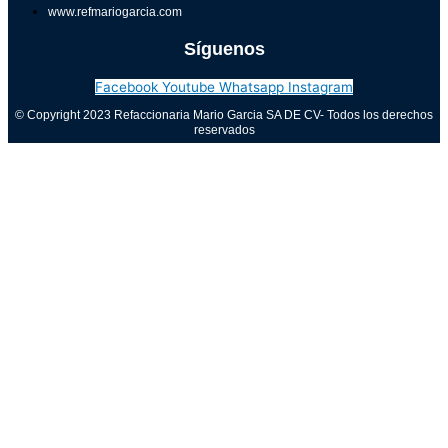
www.refmariogarcia.com
Síguenos
Facebook
Youtube
Whatsapp
Instagram
© Copyright 2023 Refaccionaria Mario Garcia SA DE CV- Todos los derechos
reservados
Aviso de privacidad
0
Cerrar carrito
Tu carrito está vacío
0
Visita nuestra tienda para ver lo que está disponible
Total del carrito:
Total
$
0.00
Tu carrito está vacío. Compra ahora →