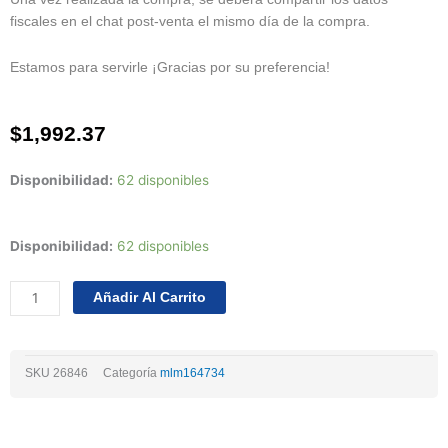
fiscales en el chat post-venta el mismo día de la compra.
Estamos para servirle ¡Gracias por su preferencia!
$
1,992.37
Disponibilidad:
62 disponibles
Juego
Disponibilidad:
62 disponibles
De
Empaques
Añadir Al Carrito
Ford
Transit
4cil
SKU
26846
Categoría
mlm164734
2.2
Tdci
16val
07/12