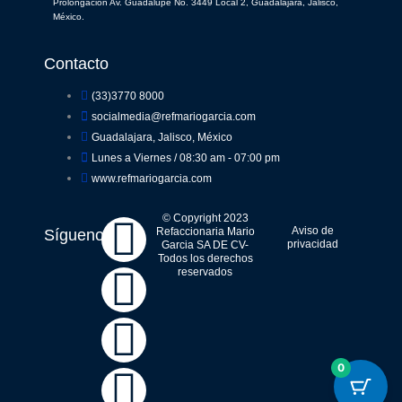
Prolongación Av. Guadalupe No. 3449 Local 2, Guadalajara, Jalisco,
México.
Contacto
(33)3770 8000
socialmedia@refmariogarcia.com
Guadalajara, Jalisco, México
Lunes a Viernes / 08:30 am - 07:00 pm
www.refmariogarcia.com
F
Y
W
I
© Copyright 2023
Aviso de
Refaccionaria Mario
Síguenos
privacidad
Garcia SA DE CV-
Todos los derechos
a
o
h
n
reservados
c
u
a
s
e
t
t
t
0