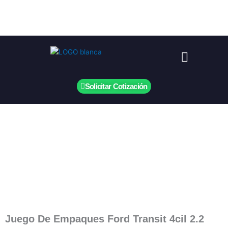
Ir
al
contenido
Menú
Solicitar Cotización
Juego De Empaques Ford Transit 4cil 2.2