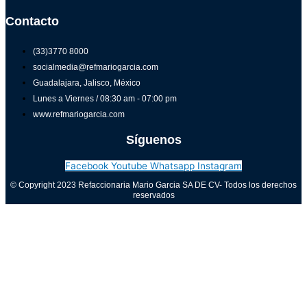
Contacto
(33)3770 8000
socialmedia@refmariogarcia.com
Guadalajara, Jalisco, México
Lunes a Viernes / 08:30 am - 07:00 pm
www.refmariogarcia.com
Síguenos
Facebook
Youtube
Whatsapp
Instagram
© Copyright 2023 Refaccionaria Mario Garcia SA DE CV- Todos los derechos
reservados
Aviso de privacidad
0
Cerrar carrito