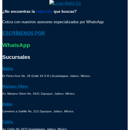
¿No encuentras la
refacción
que buscas?
Cotiza con nuestros asesores especializados por WhatsApp
ESCRÍBENOS POR
WhatsApp
Sucursales
Matríz
Dr Pérez Arce No. 28 (Calle 34 S.R.) Guadalajara, Jalisco, México.
Mariano Otero
Av. Mariano Otero No. 3441 Zapopan, Jalisco, México.
Batán
Carretera a Saltillo No. 213 Zapopan, Jalisco, México.
Colón
Av. Colón No 2970 Guadalajara, Jalisco, México.