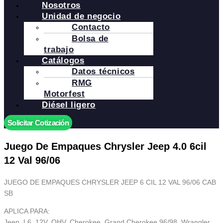
Nosotros
Unidad de negocio
Contacto
Bolsa de
trabajo
Catálogos
Datos técnicos
RMG
Motorfest
Diésel ligero
Solicitar Cotización
Juego De Empaques Chrysler Jeep 4.0 6cil
12 Val 96/06
JUEGO DE EMPAQUES CHRYSLER JEEP 6 CIL 12 VAL 96/06 CAB
SB
APLICA PARA:
Jeep, L6, 12V, OHV, Cherokee, Grand Cherokee 96/98, Wrangler