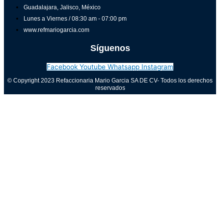
Guadalajara, Jalisco, México
Lunes a Viernes / 08:30 am - 07:00 pm
www.refmariogarcia.com
Síguenos
Facebook
Youtube
Whatsapp
Instagram
© Copyright 2023 Refaccionaria Mario Garcia SA DE CV- Todos los derechos
reservados
Aviso de privacidad
0
Cerrar carrito
Tu carrito está vacío
0
Visita nuestra tienda para ver lo que está disponible