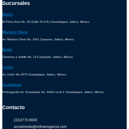
Sucursales
Matríz
Dr Pérez Arce No. 28 (Calle 34 S.R.) Guadalajara, Jalisco, México.
Mariano Otero
Av. Mariano Otero No. 3441 Zapopan, Jalisco, México.
Batán
Carretera a Saltillo No. 213 Zapopan, Jalisco, México.
Colón
Av. Colón No 2970 Guadalajara, Jalisco, México.
Guadalupe
Prolongación Av. Guadalupe No. 3449 Local 2, Guadalajara, Jalisco, México.
Contacto
(33)3770 8000
socialmedia@refmariogarcia.com