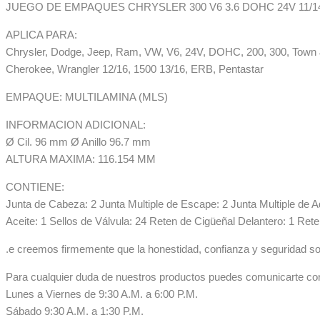
JUEGO DE EMPAQUES CHRYSLER 300 V6 3.6 DOHC 24V 11/1
APLICA PARA:
Chrysler, Dodge, Jeep, Ram, VW, V6, 24V, DOHC, 200, 300, Town &
Cherokee, Wrangler 12/16, 1500 13/16, ERB, Pentastar
EMPAQUE: MULTILAMINA (MLS)
INFORMACION ADICIONAL:
Ø Cil. 96 mm Ø Anillo 96.7 mm
ALTURA MAXIMA: 116.154 MM
CONTIENE:
Junta de Cabeza: 2 Junta Multiple de Escape: 2 Junta Multiple de Ad
Aceite: 1 Sellos de Válvula: 24 Reten de Cigüeñal Delantero: 1 Re
.e creemos firmemente que la honestidad, confianza y seguridad so
Para cualquier duda de nuestros productos puedes comunicarte co
Lunes a Viernes de 9:30 A.M. a 6:00 P.M.
Sábado 9:30 A.M. a 1:30 P.M.