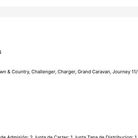
4
wn & Country, Challenger, Charger, Grand Caravan, Journey 11/1
de Admisión: 2 Junta de Carter: 1 Junta Tapa de Distribucion: 1