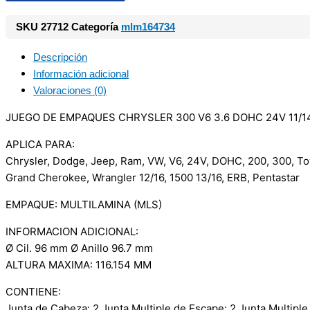
SKU
27712
Categoría
mlm164734
Descripción
Información adicional
Valoraciones (0)
JUEGO DE EMPAQUES CHRYSLER 300 V6 3.6 DOHC 24V 11/1
APLICA PARA:
Chrysler, Dodge, Jeep, Ram, VW, V6, 24V, DOHC, 200, 300, To
Grand Cherokee, Wrangler 12/16, 1500 13/16, ERB, Pentastar
EMPAQUE: MULTILAMINA (MLS)
INFORMACION ADICIONAL:
Ø Cil. 96 mm Ø Anillo 96.7 mm
ALTURA MAXIMA: 116.154 MM
CONTIENE:
Junta de Cabeza: 2 Junta Multiple de Escape: 2 Junta Multiple 