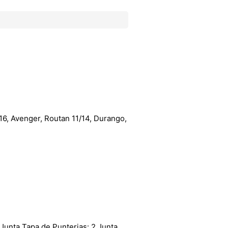
6, Avenger, Routan 11/14, Durango,
 Junta Tapa de Punterias: 2 Junta