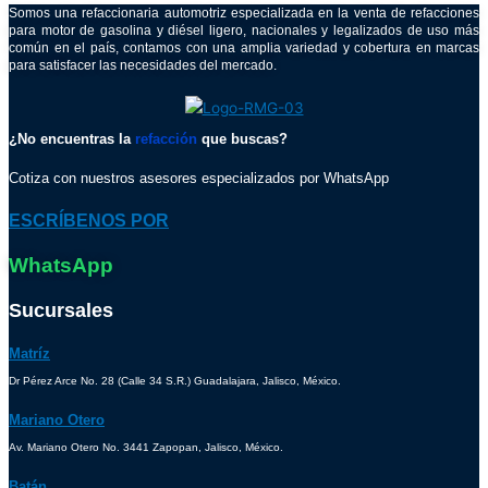
Somos una refaccionaria automotriz especializada en la venta de refacciones
para motor de gasolina y diésel ligero, nacionales y legalizados de uso más
común en el país, contamos con una amplia variedad y cobertura en marcas
para satisfacer las necesidades del mercado.
¿No encuentras la
refacción
que buscas?
Cotiza con nuestros asesores especializados por WhatsApp
ESCRÍBENOS POR
WhatsApp
Sucursales
Matríz
Dr Pérez Arce No. 28 (Calle 34 S.R.) Guadalajara, Jalisco, México.
Mariano Otero
Av. Mariano Otero No. 3441 Zapopan, Jalisco, México.
Batán