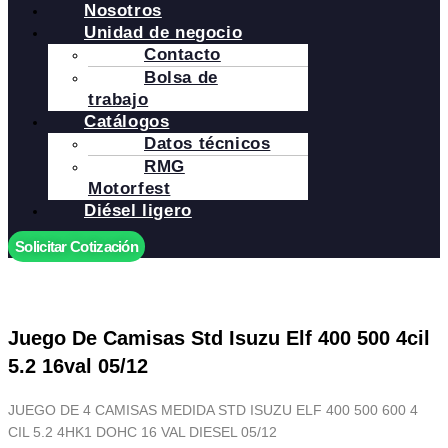
Nosotros
Unidad de negocio
Contacto
Bolsa de
trabajo
Catálogos
Datos técnicos
RMG
Motorfest
Diésel ligero
Solicitar Cotización
Juego De Camisas Std Isuzu Elf 400 500 4cil
5.2 16val 05/12
JUEGO DE 4 CAMISAS MEDIDA STD ISUZU ELF 400 500 600 4
CIL 5.2 4HK1 DOHC 16 VAL DIESEL 05/12