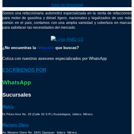
Aviso de privacidad
Somos una refaccionaria automotriz especializada en la venta de refacciones
para motor de gasolina y diésel ligero, nacionales y legalizados de uso más
común en el país, contamos con una amplia variedad y cobertura en marcas
para satisfacer las necesidades del mercado.
¿No encuentras la
refacción
que buscas?
Cotiza con nuestros asesores especializados por WhatsApp
ESCRÍBENOS POR
WhatsApp
Sucursales
Matríz
Dr Pérez Arce No. 28 (Calle 34 S.R.) Guadalajara, Jalisco, México.
Mariano Otero
Av. Mariano Otero No. 3441 Zapopan, Jalisco, México.