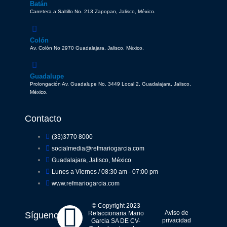
Batán
Carretera a Saltillo No. 213 Zapopan, Jalisco, México.
Colón
Av. Colón No 2970 Guadalajara, Jalisco, México.
Guadalupe
Prolongación Av. Guadalupe No. 3449 Local 2, Guadalajara, Jalisco,
México.
Contacto
(33)3770 8000
socialmedia@refmariogarcia.com
Guadalajara, Jalisco, México
Lunes a Viernes / 08:30 am - 07:00 pm
www.refmariogarcia.com
F
Y
W
I
© Copyright 2023
Aviso de
Refaccionaria Mario
Síguenos
privacidad
Garcia SA DE CV-