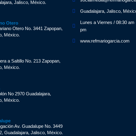
ajara, Jalisco, México.
Guadalajara, Jalisco, Méxic
Lunes a Viernes / 08:30 am 
no Otero
ariano Otero No. 3441 Zapopan,
pm
o, México.
www.refmariogarcia.com
n
era a Saltillo No. 213 Zapopan,
o, México.
n
olón No 2970 Guadalajara,
o, México.
alupe
ngación Av. Guadalupe No. 3449
2, Guadalajara, Jalisco, México.