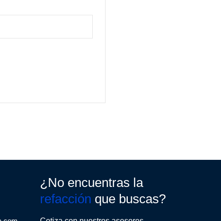
¿No encuentras la
refacción
que buscas?
a.com
Cotiza con nuestros asesores