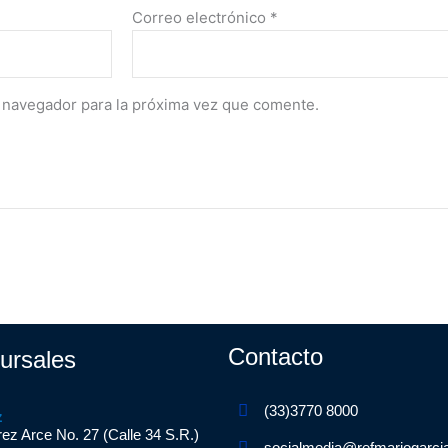
Correo electrónico
*
 navegador para la próxima vez que comente.
Contacto
ursales
(33)3770 8000
z
ez Arce No. 27 (Calle 34 S.R.)
socialmedia@refmariogarci