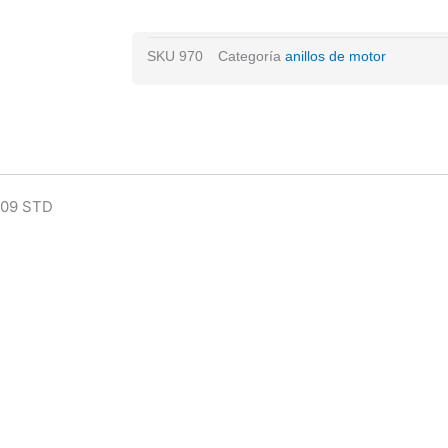
Derby
Pointer
SKU
970
Categoría
anillos de motor
L4
1.8l
Sohc
98/09
Std
cantidad
/09 STD