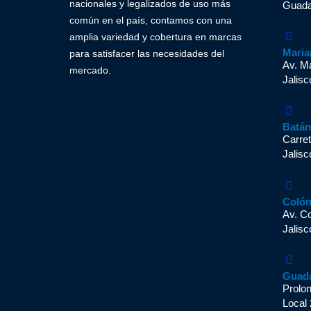
nacionales y legalizados de uso más
Guadal
común en el país, contamos con una
amplia variedad y cobertura en marcas
Maria
para satisfacer las necesidades del
Av. M
mercado.
Jalisc
Batá
Carret
Jalisc
Coló
Av. C
Jalisc
Guad
Prolo
Local 