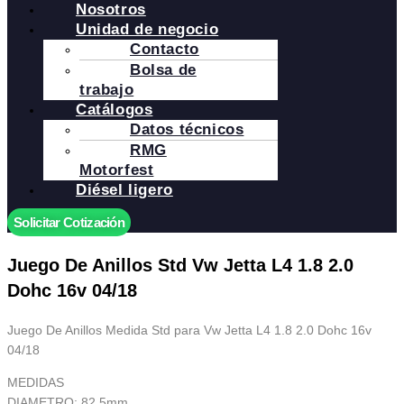
Nosotros
Unidad de negocio
Contacto
Bolsa de
trabajo
Catálogos
Datos técnicos
RMG
Motorfest
Diésel ligero
Solicitar Cotización
Juego De Anillos Std Vw Jetta L4 1.8 2.0
Dohc 16v 04/18
Juego De Anillos Medida Std para Vw Jetta L4 1.8 2.0 Dohc 16v
04/18
MEDIDAS
DIAMETRO: 82.5mm