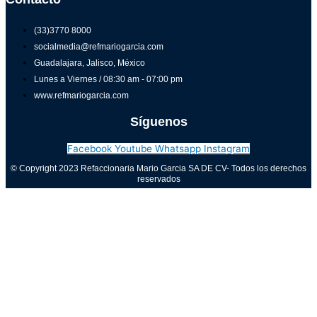
(33)3770 8000
socialmedia@refmariogarcia.com
Guadalajara, Jalisco, México
Lunes a Viernes / 08:30 am - 07:00 pm
www.refmariogarcia.com
Síguenos
Facebook
Youtube
Whatsapp
Instagram
© Copyright 2023 Refaccionaria Mario Garcia SA DE CV- Todos los derechos
reservados
Aviso de privacidad
0
Cerrar carrito
Tu carrito está vacío