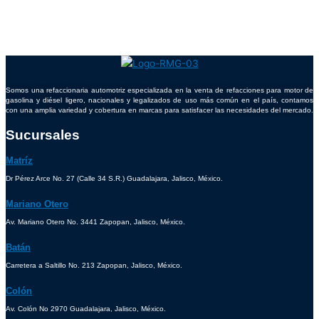
Somos una refaccionaria automotriz especializada en la venta de refacciones para motor de
gasolina y diésel ligero, nacionales y legalizados de uso más común en el país, contamos
con una amplia variedad y cobertura en marcas para satisfacer las necesidades del mercado.
Sucursales
Matríz
Dr Pérez Arce No. 27 (Calle 34 S.R.) Guadalajara, Jalisco, México.
Mariano Otero
Av. Mariano Otero No. 3441 Zapopan, Jalisco, México.
Batán
Carretera a Saltillo No. 213 Zapopan, Jalisco, México.
Colón
Av. Colón No 2970 Guadalajara, Jalisco, México.