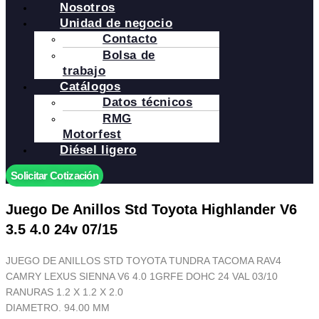
Nosotros
Unidad de negocio
Contacto
Bolsa de
trabajo
Catálogos
Datos técnicos
RMG
Motorfest
Diésel ligero
Solicitar Cotización
Juego De Anillos Std Toyota Highlander V6
3.5 4.0 24v 07/15
JUEGO DE ANILLOS STD TOYOTA TUNDRA TACOMA RAV4
CAMRY LEXUS SIENNA V6 4.0 1GRFE DOHC 24 VAL 03/10
RANURAS 1.2 X 1.2 X 2.0
DIAMETRO. 94.00 MM