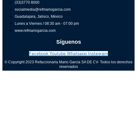
(33)3770 8000
socialmedia@refmariogarcia.com
Guadalajara, Jalisco, México
Lunes a Viernes / 08:30 am - 07:00 pm
www.refmariogarcia.com
Síguenos
Facebook
Youtube
Whatsapp
Instagram
© Copyright 2023 Refaccionaria Mario Garcia SA DE CV- Todos los derechos
reservados
Aviso de privacidad
0
Cerrar carrito
Tu carrito está vacío
0