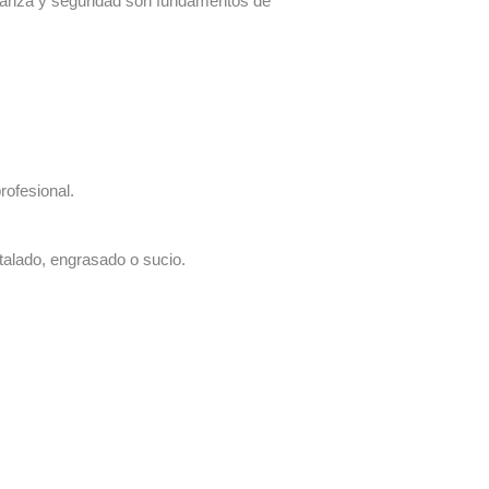
fianza y seguridad son fundamentos de
rofesional.
talado, engrasado o sucio.