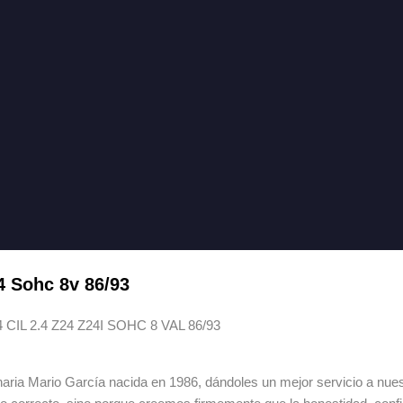
4 Sohc 8v 86/93
L 2.4 Z24 Z24I SOHC 8 VAL 86/93
ia Mario García nacida en 1986, dándoles un mejor servicio a nuestr