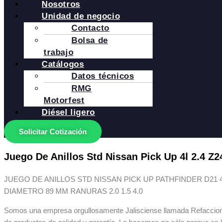
Nosotros
Unidad de negocio
Contacto
Bolsa de
trabajo
Catálogos
Datos técnicos
RMG
Motorfest
Diésel ligero
Solicitar Cotización
Juego De Anillos Std Nissan Pick Up 4l 2.4 Z2
JUEGO DE ANILLOS STD NISSAN PICK UP PATHFINDER D21 4 CI
DIAMETRO 89 MM RANURAS 2.0 1.5 4.0
Somos una empresa orgullosamente Jalisciense llamada Refaccionar