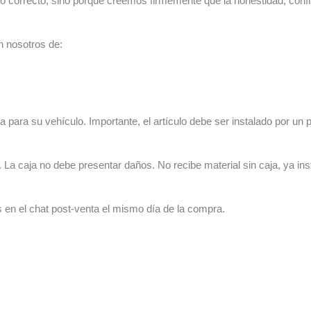
lo correcto, sino porque creemos firmemente que la honestidad, con
n nosotros de:
 para su vehículo. Importante, el artículo debe ser instalado por un p
La caja no debe presentar daños. No recibe material sin caja, ya ins
s en el chat post-venta el mismo día de la compra.