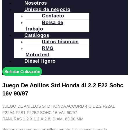
Nosotros
Unidad de negocio
Contacto
Bolsa de
trabajo
Catálogos
Datos técnicos
RMG
Motorfest
Diésel ligero
Solicitar Cotización
Juego De Anillos Std Honda 4l 2.2 F22 Sohc
16v 90/97
JUEGO DE ANILLOS STD HONDA ACCORD 4 CIL 2.2 F22A1
F22A4 F2B1 F22B2 SOHC 16 VAL 90/97
RANURAS 1.2 X 1.2 X 2.8, DIAM. 85.00 MM
Somos una empresa orgullosamente Jalisciense llamada