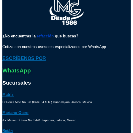
¿No encuentras la
refacción
que buscas?
Cotiza con nuestros asesores especializados por WhatsApp
ESCRÍBENOS POR
WhatsApp
Sucursales
Matríz
Dr Pérez Arce No. 28 (Calle 34 S.R.) Guadalajara, Jalisco, México.
Mariano Otero
Av. Mariano Otero No. 3441 Zapopan, Jalisco, México.
Batán