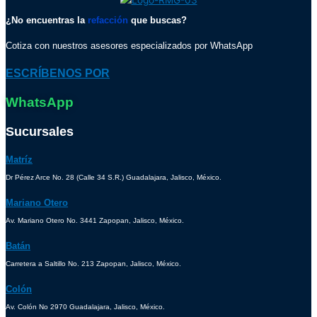
¿No encuentras la
refacción
que buscas?
Cotiza con nuestros asesores especializados por WhatsApp
ESCRÍBENOS POR
WhatsApp
Sucursales
Matríz
Dr Pérez Arce No. 28 (Calle 34 S.R.) Guadalajara, Jalisco, México.
Mariano Otero
Av. Mariano Otero No. 3441 Zapopan, Jalisco, México.
Batán
Carretera a Saltillo No. 213 Zapopan, Jalisco, México.
Colón
Av. Colón No 2970 Guadalajara, Jalisco, México.