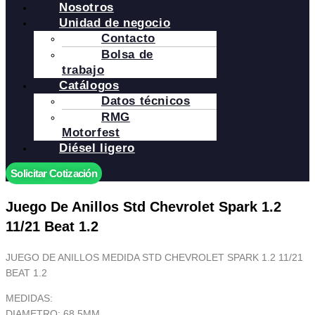
Nosotros
Unidad de negocio
Contacto
Bolsa de
trabajo
Catálogos
Datos técnicos
RMG
Motorfest
Diésel ligero
Solicitar Cotización
Juego De Anillos Std Chevrolet Spark 1.2
11/21 Beat 1.2
JUEGO DE ANILLOS MEDIDA STD CHEVROLET SPARK 1.2 11/21
BEAT 1.2
MEDIDAS:
DIAMETRO: 68.5MM