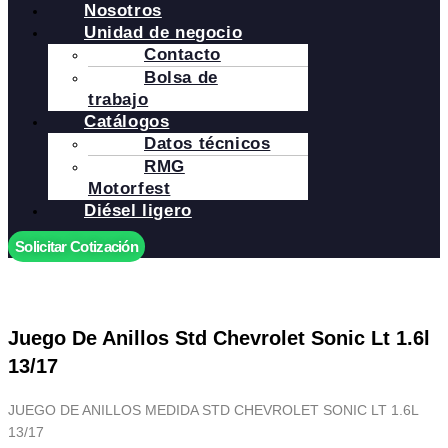
Nosotros
Unidad de negocio
Contacto
Bolsa de
trabajo
Catálogos
Datos técnicos
RMG
Motorfest
Diésel ligero
Solicitar Cotización
Juego De Anillos Std Chevrolet Sonic Lt 1.6l
13/17
JUEGO DE ANILLOS MEDIDA STD CHEVROLET SONIC LT 1.6L
13/17