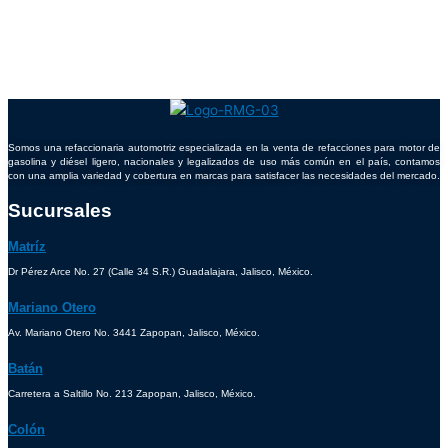
Somos una refaccionaria automotriz especializada en la venta de refacciones para motor de
gasolina y diésel ligero, nacionales y legalizados de uso más común en el país, contamos
con una amplia variedad y cobertura en marcas para satisfacer las necesidades del mercado.
Sucursales
Matríz
Dr Pérez Arce No. 27 (Calle 34 S.R.) Guadalajara, Jalisco, México.
Mariano Otero
Av. Mariano Otero No. 3441 Zapopan, Jalisco, México.
Batán
Carretera a Saltillo No. 213 Zapopan, Jalisco, México.
Colón