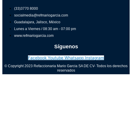
(33)3770 8000
socialmedia@refmariogarcia.com
Guadalajara, Jalisco, México
Lunes a Viernes / 08:30 am - 07:00 pm
www.refmariogarcia.com
Síguenos
Facebook
Youtube
Whatsapp
Instagram
© Copyright 2023 Refaccionaria Mario Garcia SA DE CV- Todos los derechos
reservados
Aviso de privacidad
0
Cerrar carrito
Tu carrito está vacío
0