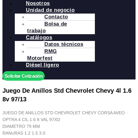
Nosotros
Unidad de negocio
Contacto
Bolsa de
trabajo
Catálogos
Datos técnicos
RMG
Motorfest
Diésel ligero
Solicitar Cotización
Juego De Anillos Std Chevrolet Chevy 4l 1.6
8v 97/13
JUEGO DE ANILLOS STD CHEVROLET CHEVY CORSA AVEO
OPTRA 4 CIL 1.6 8 VAL 97/02
DIAMETRO 79 MM
RANURAS 1.2 1.5 3.0