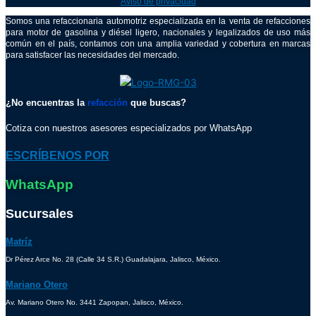
Aviso de privacidad
Somos una refaccionaria automotriz especializada en la venta de refacciones
para motor de gasolina y diésel ligero, nacionales y legalizados de uso más
común en el país, contamos con una amplia variedad y cobertura en marcas
para satisfacer las necesidades del mercado.
¿No encuentras la
refacción
que buscas?
Cotiza con nuestros asesores especializados por WhatsApp
ESCRÍBENOS POR
WhatsApp
Sucursales
Matríz
Dr Pérez Arce No. 28 (Calle 34 S.R.) Guadalajara, Jalisco, México.
Mariano Otero
Av. Mariano Otero No. 3441 Zapopan, Jalisco, México.