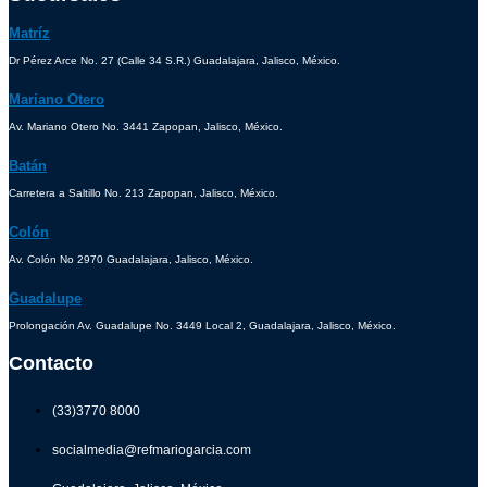
Matríz
Dr Pérez Arce No. 27 (Calle 34 S.R.) Guadalajara, Jalisco, México.
Mariano Otero
Av. Mariano Otero No. 3441 Zapopan, Jalisco, México.
Batán
Carretera a Saltillo No. 213 Zapopan, Jalisco, México.
Colón
Av. Colón No 2970 Guadalajara, Jalisco, México.
Guadalupe
Prolongación Av. Guadalupe No. 3449 Local 2, Guadalajara, Jalisco, México.
Contacto
(33)3770 8000
socialmedia@refmariogarcia.com