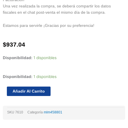
Una vez realizada la compra, se deberá compartir los datos
fiscales en el chat post-venta el mismo día de la compra.
Estamos para servirle ¡Gracias por su preferencia!
$
937.04
Disponibilidad:
1 disponibles
Juego
Disponibilidad:
1 disponibles
De
Anillos
Añadir Al Carrito
Std
Chevrolet
Chevy
SKU
7610
Categoría
mlm458801
4l
1.4
8v