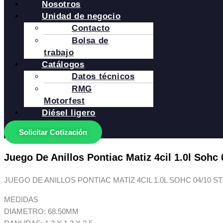
Nosotros
Unidad de negocio
Contacto
Bolsa de
trabajo
Catálogos
Datos técnicos
RMG
Motorfest
Diésel ligero
Solicitar Cotización
Juego De Anillos Pontiac Matiz 4cil 1.0l Sohc 
JUEGO DE ANILLOS PONTIAC MATIZ 4CIL 1.0L SOHC 04/10 S
MEDIDAS
DIAMETRO: 68.50MM