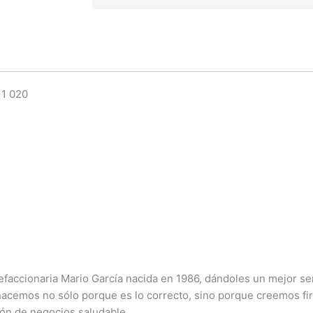
1.6l
16v
01/11
020
cantidad
11 020
ccionaria Mario García nacida en 1986, dándoles un mejor serv
 hacemos no sólo porque es lo correcto, sino porque creemos f
ión de negocios saludable.