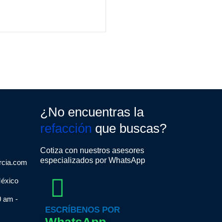
¿No encuentras la
refacción
que buscas?
Cotiza con nuestros asesores
especializados por WhatsApp
rcia.com
México
0 am -
ESCRÍBENOS POR