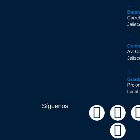
Batá
Carret
Jalisc
Coló
Av. C
Jalisc
Guad
Prolo
Local 
Síguenos
F
Y
I
a
o
n