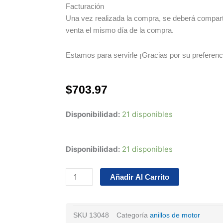
Facturación
Una vez realizada la compra, se deberá compartir
venta el mismo día de la compra.
Estamos para servirle ¡Gracias por su preferenc
$
703.97
Disponibilidad:
21 disponibles
Juego
Disponibilidad:
21 disponibles
De
Anillos
Añadir Al Carrito
Nissan
Platina
Clio
SKU
13048
Categoría
anillos de motor
L4