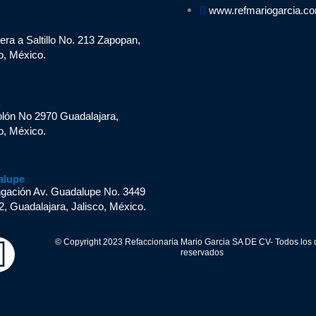
www.refmariogarcia.c
n
era a Saltillo No. 213 Zapopan,
o, México.
n
olón No 2970 Guadalajara,
o, México.
alupe
ngación Av. Guadalupe No. 3449
2, Guadalajara, Jalisco, México.
W
© Copyright 2023 Refaccionaria Mario Garcia SA DE CV- Todos los
reservados
h