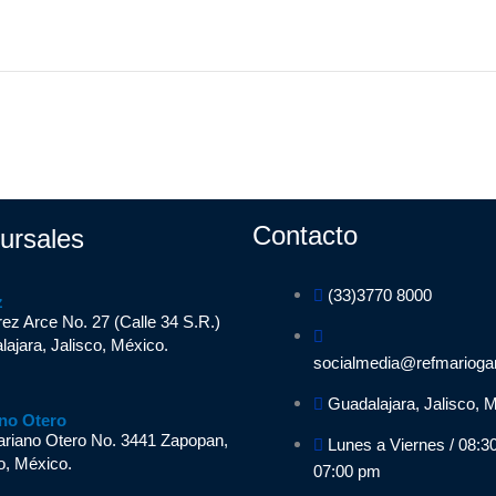
Contacto
ursales
(33)3770 8000
z
ez Arce No. 27 (Calle 34 S.R.)
ajara, Jalisco, México.
socialmedia@refmarioga
Guadalajara, Jalisco, 
no Otero
ariano Otero No. 3441 Zapopan,
Lunes a Viernes / 08:3
o, México.
07:00 pm