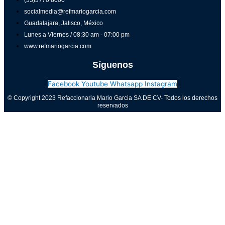
(33)3770 8000
socialmedia@refmariogarcia.com
Guadalajara, Jalisco, México
Lunes a Viernes / 08:30 am - 07:00 pm
www.refmariogarcia.com
Síguenos
Facebook
Youtube
Whatsapp
Instagram
© Copyright 2023 Refaccionaria Mario Garcia SA DE CV- Todos los derechos
reservados
Aviso de privacidad
0
Cerrar carrito
Tu carrito está vacío
0