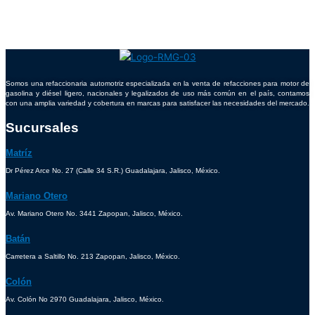
Somos una refaccionaria automotriz especializada en la venta de refacciones para motor de
gasolina y diésel ligero, nacionales y legalizados de uso más común en el país, contamos
con una amplia variedad y cobertura en marcas para satisfacer las necesidades del mercado.
Sucursales
Matríz
Dr Pérez Arce No. 27 (Calle 34 S.R.) Guadalajara, Jalisco, México.
Mariano Otero
Av. Mariano Otero No. 3441 Zapopan, Jalisco, México.
Batán
Carretera a Saltillo No. 213 Zapopan, Jalisco, México.
Colón
Av. Colón No 2970 Guadalajara, Jalisco, México.