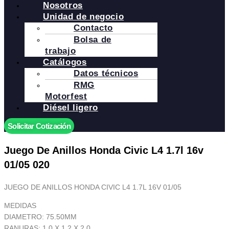
Nosotros
Unidad de negocio
Contacto
Bolsa de
trabajo
Catálogos
Datos técnicos
RMG
Motorfest
Diésel ligero
Solicitar Cotización
Juego De Anillos Honda Civic L4 1.7l 16v
01/05 020
JUEGO DE ANILLOS HONDA CIVIC L4 1.7L 16V 01/05
MEDIDAS
DIAMETRO: 75.50MM
RANURAS: 1.0 X 1.2 X 2.0