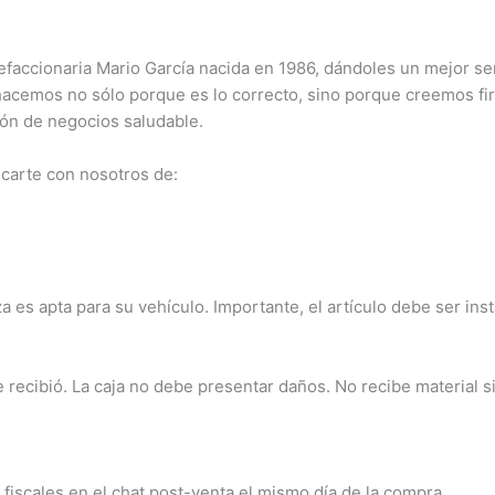
cantidad
ccionaria Mario García nacida en 1986, dándoles un mejor serv
 hacemos no sólo porque es lo correcto, sino porque creemos f
ión de negocios saludable.
carte con nosotros de:
a es apta para su vehículo. Importante, el artículo debe ser ins
ecibió. La caja no debe presentar daños. No recibe material sin
 fiscales en el chat post-venta el mismo día de la compra.