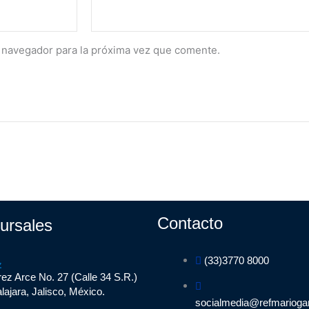
 navegador para la próxima vez que comente.
Contacto
ursales
(33)3770 8000
z
ez Arce No. 27 (Calle 34 S.R.)
ajara, Jalisco, México.
socialmedia@refmarioga