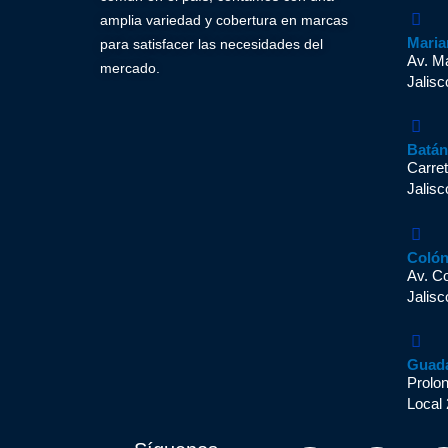
amplia variedad y cobertura en marcas
Maria
para satisfacer las necesidades del
Av. M
mercado.
Jalisc
Batá
Carret
Jalisc
Coló
Av. C
Jalisc
Guad
Prolo
Local 