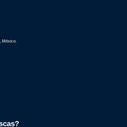
, México.
scas?