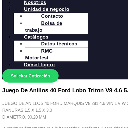
Nosotros
Unidad de negocio
Contacto
Bolsa de
trabajo
Catálogos
Datos técnicos
RMG
Motorfest
Diésel ligero
Solicitar Cotización
Juego De Anillos 40 Ford Lobo Triton V8 4.6 5
JUEGO DE ANILLOS 40 FORD MARQUIS V8 281 4.6 VIN L V W X 6 
RANURAS 1.5 X 1.5 X 3.0
DIAMETRO. 90.20 MM