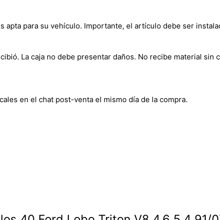
s apta para su vehículo. Importante, el artículo debe ser instala
bió. La caja no debe presentar daños. No recibe material sin c
cales en el chat post-venta el mismo día de la compra.
llos 40 Ford Lobo Triton V8 4.6 5.4 91/0