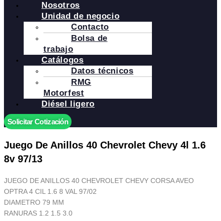
Nosotros
Unidad de negocio
Contacto
Bolsa de
trabajo
Catálogos
Datos técnicos
RMG
Motorfest
Diésel ligero
Solicitar Cotización
Juego De Anillos 40 Chevrolet Chevy 4l 1.6
8v 97/13
JUEGO DE ANILLOS 40 CHEVROLET CHEVY CORSA AVEO
OPTRA 4 CIL 1.6 8 VAL 97/02
DIAMETRO 79 MM
RANURAS 1.2 1.5 3.0