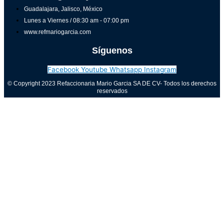
Guadalajara, Jalisco, México
Lunes a Viernes / 08:30 am - 07:00 pm
www.refmariogarcia.com
Síguenos
Facebook
Youtube
Whatsapp
Instagram
© Copyright 2023 Refaccionaria Mario Garcia SA DE CV- Todos los derechos
reservados
Aviso de privacidad
0
Cerrar carrito
Tu carrito está vacío
0
Visita nuestra tienda para ver lo que está disponible