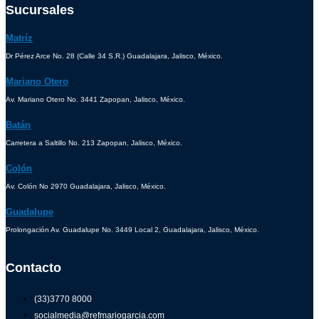
Sucursales
Matríz
Dr Pérez Arce No. 28 (Calle 34 S.R.) Guadalajara, Jalisco, México.
Mariano Otero
Av. Mariano Otero No. 3441 Zapopan, Jalisco, México.
Batán
Carretera a Saltillo No. 213 Zapopan, Jalisco, México.
Colón
Av. Colón No 2970 Guadalajara, Jalisco, México.
Guadalupe
Prolongación Av. Guadalupe No. 3449 Local 2, Guadalajara, Jalisco, México.
Contacto
(33)3770 8000
socialmedia@refmariogarcia.com