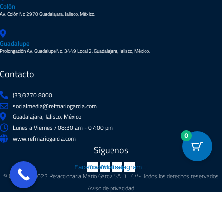
Colón
Av. Colón No 2970 Guadalajara, Jalisco, México.
Guadalupe
Prolongación Av. Guadalupe No. 3449 Local 2, Guadalajara, Jalisco, México.
Contacto
(33)3770 8000
socialmedia@refmariogarcia.com
Guadalajara, Jalisco, México
Lunes a Viernes / 08:30 am - 07:00 pm
0
www.refmariogarcia.com
Síguenos
Facebook
Youtube
Whatsapp
Instagram
© Copyright 2023 Refaccionaria Mario Garcia SA DE CV- Todos los derechos reservados
Aviso de privacidad