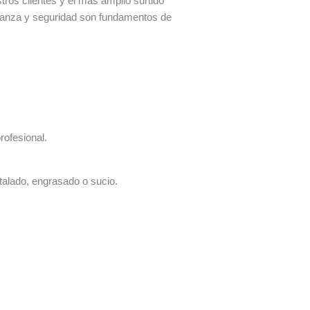
os clientes y el más amplio surtido
fianza y seguridad son fundamentos de
rofesional.
talado, engrasado o sucio.