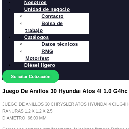
Nosotros
Unidad de negocio
Contacto
Bolsa de
trabajo
Catálogos
Datos técnicos
RMG
Motorfest
Diésel ligero
Solicitar Cotización
Juego De Anillos 30 Hyundai Atos 4l 1.0 G4hc
JUEGO DE ANILLOS 30 CHRYSLER ATOS HYUNDAI 4 CIL G4HC 
RANURAS 1.2 X 1.2 X 2.5
DIAMETRO. 66.00 MM