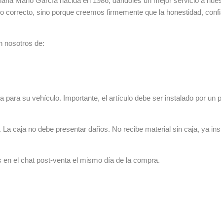
ia Mario García nacida en 1986, dándoles un mejor servicio a nuestr
lo correcto, sino porque creemos firmemente que la honestidad, con
n nosotros de:
 para su vehículo. Importante, el artículo debe ser instalado por un p
La caja no debe presentar daños. No recibe material sin caja, ya ins
s en el chat post-venta el mismo día de la compra.