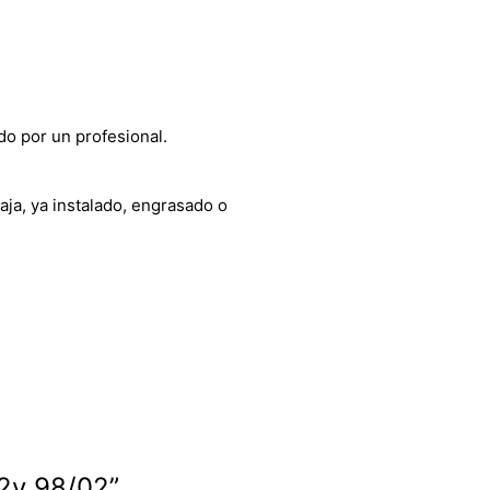
do por un profesional.
aja, ya instalado, engrasado o
12v 98/02”