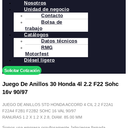
Nosotros
Unidad de negocio
Contacto
Bolsa de
trabajo
Catálogos
Datos técnicos
RMG
Motorfest
Diésel ligero
Solicitar Cotización
Juego De Anillos 30 Honda 4l 2.2 F22 Sohc
16v 90/97
JUEGO DE ANILLOS STD HONDA ACCORD 4 CIL 2.2 F22A1
F22A4 F2B1 F22B2 SOHC 16 VAL 90/97
RANURAS 1.2 X 1.2 X 2.8, DIAM. 85.00 MM
Somos una empresa orgullosamente Jalisciense llamada