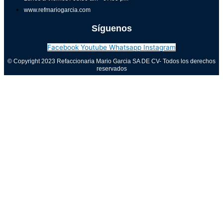
www.refmariogarcia.com
Síguenos
Facebook
Youtube
Whatsapp
Instagram
© Copyright 2023 Refaccionaria Mario Garcia SA DE CV- Todos los derechos
reservados
Aviso de privacidad
0
Cerrar carrito
Tu carrito está vacío
0
Visita nuestra tienda para ver lo que está disponible
Total del carrito:
Total
$
0.00
Tu carrito está vacío. Compra ahora →