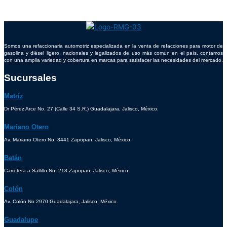
Somos una refaccionaria automotriz especializada en la venta de refacciones para motor de
gasolina y diésel ligero, nacionales y legalizados de uso más común en el país, contamos
con una amplia variedad y cobertura en marcas para satisfacer las necesidades del mercado.
Sucursales
Matríz
Dr Pérez Arce No. 27 (Calle 34 S.R.) Guadalajara, Jalisco, México.
Mariano Otero
Av. Mariano Otero No. 3441 Zapopan, Jalisco, México.
Batán
Carretera a Saltillo No. 213 Zapopan, Jalisco, México.
Colón
Av. Colón No 2970 Guadalajara, Jalisco, México.
Guadalupe