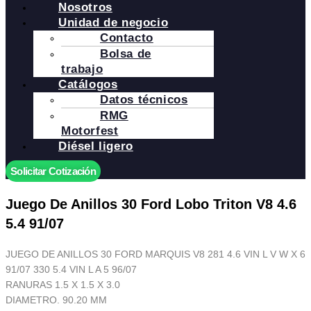
Nosotros
Unidad de negocio
Contacto
Bolsa de
trabajo
Catálogos
Datos técnicos
RMG
Motorfest
Diésel ligero
Solicitar Cotización
Juego De Anillos 30 Ford Lobo Triton V8 4.6
5.4 91/07
JUEGO DE ANILLOS 30 FORD MARQUIS V8 281 4.6 VIN L V W X 6
91/07 330 5.4 VIN L A 5 96/07
RANURAS 1.5 X 1.5 X 3.0
DIAMETRO. 90.20 MM