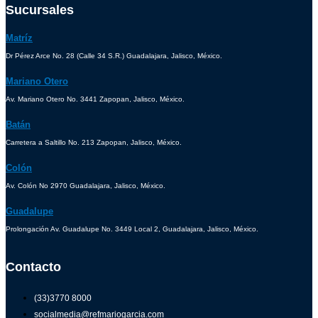
Sucursales
Matríz
Dr Pérez Arce No. 28 (Calle 34 S.R.) Guadalajara, Jalisco, México.
Mariano Otero
Av. Mariano Otero No. 3441 Zapopan, Jalisco, México.
Batán
Carretera a Saltillo No. 213 Zapopan, Jalisco, México.
Colón
Av. Colón No 2970 Guadalajara, Jalisco, México.
Guadalupe
Prolongación Av. Guadalupe No. 3449 Local 2, Guadalajara, Jalisco, México.
Contacto
(33)3770 8000
socialmedia@refmariogarcia.com