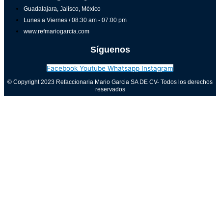
Guadalajara, Jalisco, México
Lunes a Viernes / 08:30 am - 07:00 pm
www.refmariogarcia.com
Síguenos
Facebook
Youtube
Whatsapp
Instagram
© Copyright 2023 Refaccionaria Mario Garcia SA DE CV- Todos los derechos
reservados
Aviso de privacidad
0
Cerrar carrito
Tu carrito está vacío
0
Visita nuestra tienda para ver lo que está disponible