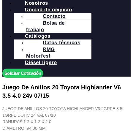
Nosotros
Unidad de negocio
Contacto
Bolsa de
trabajo
Catálogos
Datos técnicos
RMG
Motorfest
Diésel ligero
Solicitar Cotización
Juego De Anillos 20 Toyota Highlander V6
3.5 4.0 24v 07/15
JUEGO DE ANILLOS 20 TOYOTA HIGHLANDER V6 2GRFE 3.5
1GRFE DOHC 24 VAL 07/10
RANURAS 1.2 X 1.2 X 2.0
DIAMETRO. 94.00 MM