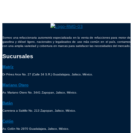
Somos una refaccionaria automotriz especializada en la venta de refacciones para motor de
gasolina y diésel ligero, nacionales y legalizados de uso más común en el país, contamos
con una amplia variedad y cobertura en marcas para satisfacer las necesidades del mercado.
Sucursales
Matríz
Dr Pérez Arce No. 27 (Calle 34 S.R.) Guadalajara, Jalisco, México.
Mariano Otero
Av. Mariano Otero No. 3441 Zapopan, Jalisco, México.
Batán
Carretera a Saltillo No. 213 Zapopan, Jalisco, México.
Colón
Av. Colón No 2970 Guadalajara, Jalisco, México.