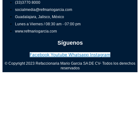
(33)3770 8000
socialmedia@refmariogarcia.com
Guadalajara, Jalisco, México
Lunes a Viernes / 08:30 am - 07:00 pm
www.refmariogarcia.com
Síguenos
Facebook
Youtube
Whatsapp
Instagram
© Copyright 2023 Refaccionaria Mario Garcia SA DE CV- Todos los derechos
reservados
Aviso de privacidad
0
Cerrar carrito
Tu carrito está vacío
0