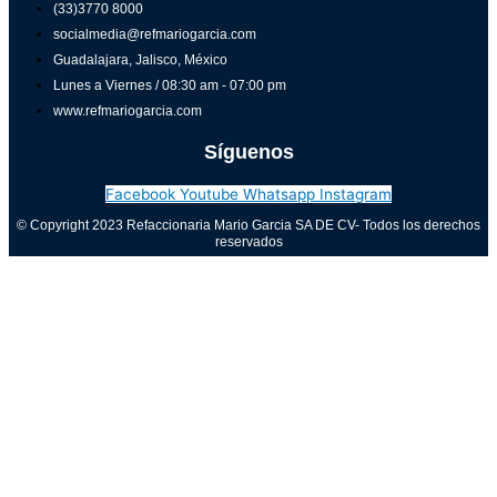
(33)3770 8000
socialmedia@refmariogarcia.com
Guadalajara, Jalisco, México
Lunes a Viernes / 08:30 am - 07:00 pm
www.refmariogarcia.com
Síguenos
Facebook
Youtube
Whatsapp
Instagram
© Copyright 2023 Refaccionaria Mario Garcia SA DE CV- Todos los derechos
reservados
Aviso de privacidad
0
Cerrar carrito
Tu carrito está vacío
0