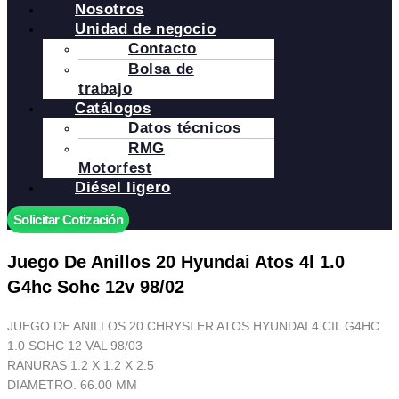
Nosotros
Unidad de negocio
Contacto
Bolsa de
trabajo
Catálogos
Datos técnicos
RMG
Motorfest
Diésel ligero
Solicitar Cotización
Juego De Anillos 20 Hyundai Atos 4l 1.0
G4hc Sohc 12v 98/02
JUEGO DE ANILLOS 20 CHRYSLER ATOS HYUNDAI 4 CIL G4HC
1.0 SOHC 12 VAL 98/03
RANURAS 1.2 X 1.2 X 2.5
DIAMETRO. 66.00 MM