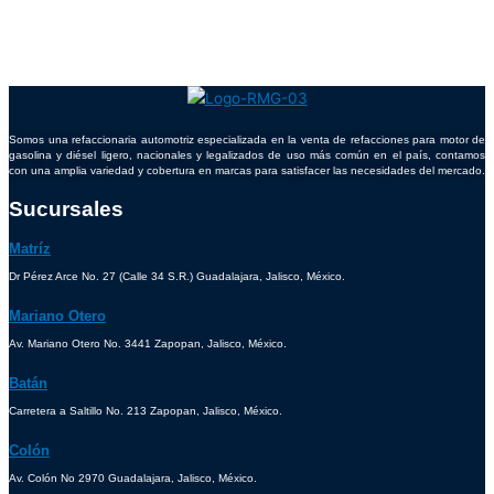
Somos una refaccionaria automotriz especializada en la venta de refacciones para motor de
gasolina y diésel ligero, nacionales y legalizados de uso más común en el país, contamos
con una amplia variedad y cobertura en marcas para satisfacer las necesidades del mercado.
Sucursales
Matríz
Dr Pérez Arce No. 27 (Calle 34 S.R.) Guadalajara, Jalisco, México.
Mariano Otero
Av. Mariano Otero No. 3441 Zapopan, Jalisco, México.
Batán
Carretera a Saltillo No. 213 Zapopan, Jalisco, México.
Colón
Av. Colón No 2970 Guadalajara, Jalisco, México.