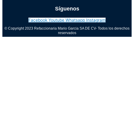
Síguenos
Facebook
Youtube
Whatsapp
Instagram
© Copyright 2023 Refaccionaria Mario Garcia SA DE CV- Todos los derechos
reservados
Aviso de privacidad
0
Cerrar carrito
Tu carrito está vacío
0
Visita nuestra tienda para ver lo que está disponible
Total del carrito:
Total
$
0.00
Tu carrito está vacío. Compra ahora →
Call Now Button