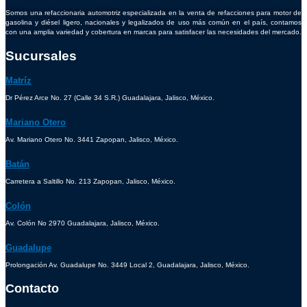
Somos una refaccionaria automotriz especializada en la venta de refacciones para motor de
gasolina y diésel ligero, nacionales y legalizados de uso más común en el país, contamos
con una amplia variedad y cobertura en marcas para satisfacer las necesidades del mercado.
Sucursales
Matríz
Dr Pérez Arce No. 27 (Calle 34 S.R.) Guadalajara, Jalisco, México.
Mariano Otero
Av. Mariano Otero No. 3441 Zapopan, Jalisco, México.
Batán
Carretera a Saltillo No. 213 Zapopan, Jalisco, México.
Colón
Av. Colón No 2970 Guadalajara, Jalisco, México.
Guadalupe
Prolongación Av. Guadalupe No. 3449 Local 2, Guadalajara, Jalisco, México.
Contacto