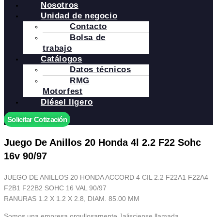
Nosotros
Unidad de negocio
Contacto
Bolsa de
trabajo
Catálogos
Datos técnicos
RMG
Motorfest
Diésel ligero
Solicitar Cotización
Juego De Anillos 20 Honda 4l 2.2 F22 Sohc
16v 90/97
JUEGO DE ANILLOS 20 HONDA ACCORD 4 CIL 2.2 F22A1 F22A4
F2B1 F22B2 SOHC 16 VAL 90/97
RANURAS 1.2 X 1.2 X 2.8, DIAM. 85.00 MM
Somos una empresa orgullosamente Jalisciense llamada