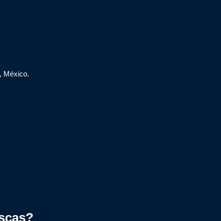
, México.
scas?