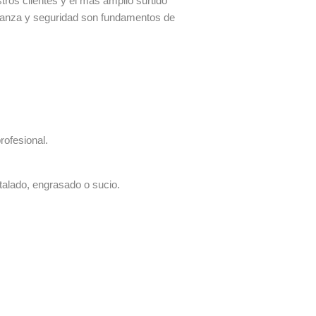
os clientes y el más amplio surtido
fianza y seguridad son fundamentos de
rofesional.
talado, engrasado o sucio.