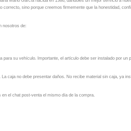
ia Mario García nacida en 1986, dándoles un mejor servicio a nuestr
lo correcto, sino porque creemos firmemente que la honestidad, con
n nosotros de:
 para su vehículo. Importante, el artículo debe ser instalado por un p
La caja no debe presentar daños. No recibe material sin caja, ya ins
s en el chat post-venta el mismo día de la compra.