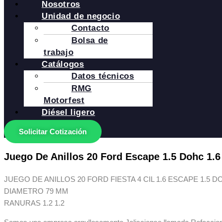
Nosotros
Unidad de negocio
Contacto
Bolsa de
trabajo
Catálogos
Datos técnicos
RMG
Motorfest
Diésel ligero
Solicitar Cotización
Juego De Anillos 20 Ford Escape 1.5 Dohc 1.6
JUEGO DE ANILLOS 20 FORD FIESTA 4 CIL 1.6 ESCAPE 1.5 D
DIAMETRO 79 MM
RANURAS 1.2 1.2