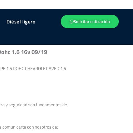
Diésel ligero
Solicitar cotización
 Dohc 1.6 16v 09/19
CAPE 1.5 DOHC CHEVROLET AVEO 1.6
nza y seguridad son fundamentos de
s comunicarte con nosotros de: