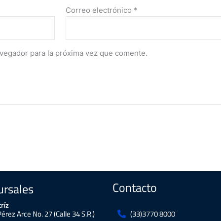
Correo electrónico
*
avegador para la próxima vez que comente.
Contacto
ursales
ríz
Pérez Arce No. 27 (Calle 34 S.R.)
(33)3770 8000