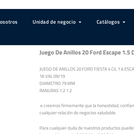
osotros
Unidad de negocio
Catálogos
Juego De Anillos 20 Ford Escape 1.5
JUEGO DE ANILLOS 20 FORD FIESTA 4 CIL 1.6 ES
16 VAL 09/19
DIAMETRO 79 MM
RANURAS 1.2 1.2
.e creemos firmemente que la honestidad, confia
cualquier relación de negocios saludable.
Para cualquier duda de nuestros productos puede