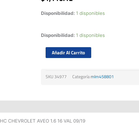
Disponibilidad:
1 disponibles
Juego
Disponibilidad:
1 disponibles
De
Anillos
Añadir Al Carrito
20
Ford
Escape
SKU
34977
Categoría
mlm458801
1.5
Dohc
1.6
16v
09/19
cantidad
OHC CHEVROLET AVEO 1.6 16 VAL 09/19