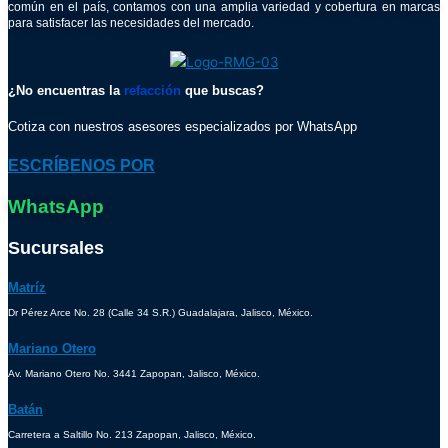
común en el país, contamos con una amplia variedad y cobertura en marcas
para satisfacer las necesidades del mercado.
¿No encuentras la
refacción
que buscas?
Cotiza con nuestros asesores especializados por WhatsApp
ESCRÍBENOS POR
WhatsApp
Sucursales
Matríz
Dr Pérez Arce No. 28 (Calle 34 S.R.) Guadalajara, Jalisco, México.
Mariano Otero
Av. Mariano Otero No. 3441 Zapopan, Jalisco, México.
Batán
Carretera a Saltillo No. 213 Zapopan, Jalisco, México.