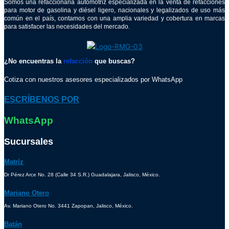
Somos una refaccionaria automotriz especializada en la venta de refacciones
para motor de gasolina y diésel ligero, nacionales y legalizados de uso más
común en el país, contamos con una amplia variedad y cobertura en marcas
para satisfacer las necesidades del mercado.
¿No encuentras la
refacción
que buscas?
Cotiza con nuestros asesores especializados por WhatsApp
ESCRÍBENOS POR
WhatsApp
Sucursales
Matríz
Dr Pérez Arce No. 28 (Calle 34 S.R.) Guadalajara, Jalisco, México.
Mariano Otero
Av. Mariano Otero No. 3441 Zapopan, Jalisco, México.
Batán