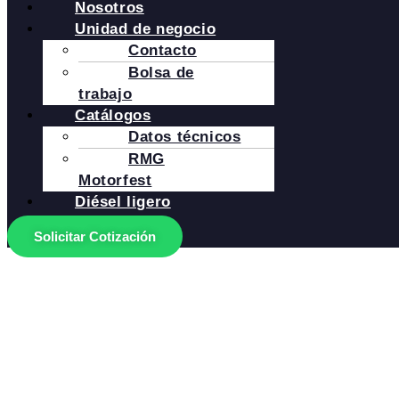
Nosotros
Unidad de negocio
Contacto
Bolsa de
trabajo
Catálogos
Datos técnicos
RMG
Motorfest
Diésel ligero
Solicitar Cotización