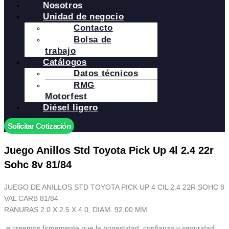
Nosotros
Unidad de negocio
Contacto
Bolsa de
trabajo
Catálogos
Datos técnicos
RMG
Motorfest
Diésel ligero
Solicitar Cotización
Juego Anillos Std Toyota Pick Up 4l 2.4 22r
Sohc 8v 81/84
JUEGO DE ANILLOS STD TOYOTA PICK UP 4 CIL 2.4 22R SOHC 8
VAL CARB 81/84
RANURAS 2.0 X 2.5 X 4.0, DIAM. 92.00 MM
.e creemos firmemente que la honestidad, confianza y seguridad