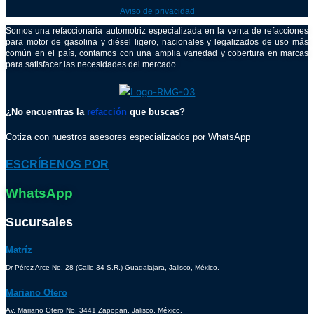
Aviso de privacidad
Somos una refaccionaria automotriz especializada en la venta de refacciones
para motor de gasolina y diésel ligero, nacionales y legalizados de uso más
común en el país, contamos con una amplia variedad y cobertura en marcas
para satisfacer las necesidades del mercado.
¿No encuentras la
refacción
que buscas?
Cotiza con nuestros asesores especializados por WhatsApp
ESCRÍBENOS POR
WhatsApp
Sucursales
Matríz
Dr Pérez Arce No. 28 (Calle 34 S.R.) Guadalajara, Jalisco, México.
Mariano Otero
Av. Mariano Otero No. 3441 Zapopan, Jalisco, México.