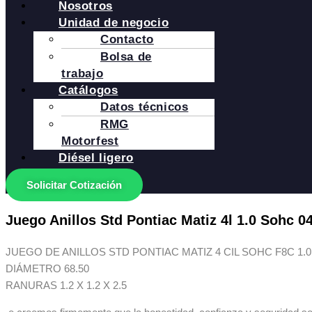
Nosotros
Unidad de negocio
Contacto
Bolsa de
trabajo
Catálogos
Datos técnicos
RMG
Motorfest
Diésel ligero
Solicitar Cotización
Juego Anillos Std Pontiac Matiz 4l 1.0 Sohc 0
JUEGO DE ANILLOS STD PONTIAC MATIZ 4 CIL SOHC F8C 1.0 /0
DIÁMETRO 68.50
RANURAS 1.2 X 1.2 X 2.5