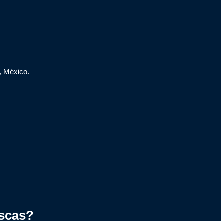
, México.
scas?