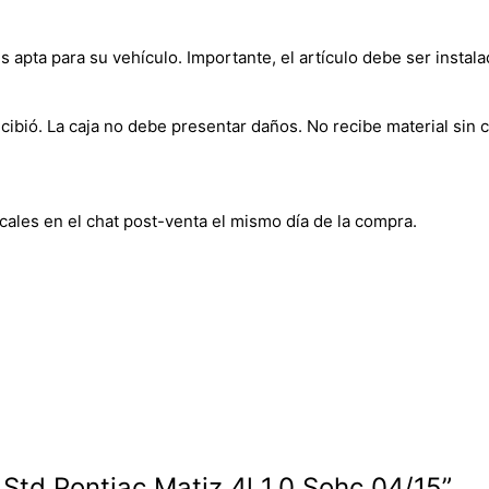
s apta para su vehículo. Importante, el artículo debe ser instala
bió. La caja no debe presentar daños. No recibe material sin c
cales en el chat post-venta el mismo día de la compra.
 Std Pontiac Matiz 4l 1.0 Sohc 04/15”