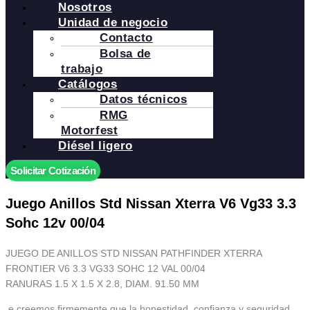
Nosotros
Unidad de negocio
Contacto
Bolsa de
trabajo
Catálogos
Datos técnicos
RMG
Motorfest
Diésel ligero
Solicitar Cotización
Juego Anillos Std Nissan Xterra V6 Vg33 3.3
Sohc 12v 00/04
JUEGO DE ANILLOS STD NISSAN PATHFINDER XTERRA
FRONTIER V6 3.3 VG33 SOHC 12 VAL 00/04
RANURAS 1.5 X 1.5 X 2.8, DIAM. 91.50 MM
.e creemos firmemente que la honestidad, confianza y seguridad