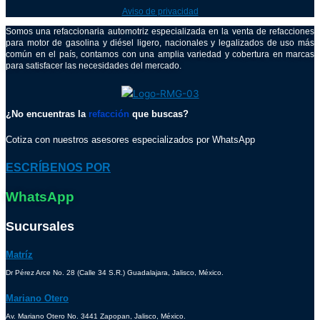
Aviso de privacidad
Somos una refaccionaria automotriz especializada en la venta de refacciones
para motor de gasolina y diésel ligero, nacionales y legalizados de uso más
común en el país, contamos con una amplia variedad y cobertura en marcas
para satisfacer las necesidades del mercado.
¿No encuentras la
refacción
que buscas?
Cotiza con nuestros asesores especializados por WhatsApp
ESCRÍBENOS POR
WhatsApp
Sucursales
Matríz
Dr Pérez Arce No. 28 (Calle 34 S.R.) Guadalajara, Jalisco, México.
Mariano Otero
Av. Mariano Otero No. 3441 Zapopan, Jalisco, México.