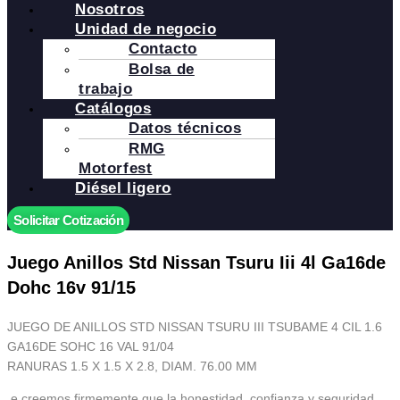
Nosotros
Unidad de negocio
Contacto
Bolsa de
trabajo
Catálogos
Datos técnicos
RMG
Motorfest
Diésel ligero
Solicitar Cotización
Juego Anillos Std Nissan Tsuru Iii 4l Ga16de
Dohc 16v 91/15
JUEGO DE ANILLOS STD NISSAN TSURU III TSUBAME 4 CIL 1.6
GA16DE SOHC 16 VAL 91/04
RANURAS 1.5 X 1.5 X 2.8, DIAM. 76.00 MM
.e creemos firmemente que la honestidad, confianza y seguridad