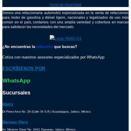
Aviso de privacidad
Somos una refaccionaria automotriz especializada en la venta de refacciones
para motor de gasolina y diésel ligero, nacionales y legalizados de uso más
común en el país, contamos con una amplia variedad y cobertura en marcas
para satisfacer las necesidades del mercado.
¿No encuentras la
refacción
que buscas?
Cotiza con nuestros asesores especializados por WhatsApp
ESCRÍBENOS POR
WhatsApp
Sucursales
Matríz
Dr Pérez Arce No. 28 (Calle 34 S.R.) Guadalajara, Jalisco, México.
Mariano Otero
Av. Mariano Otero No. 3441 Zapopan, Jalisco, México.